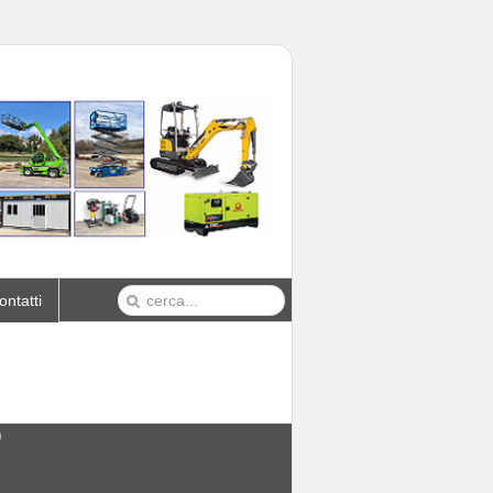
ontatti
O