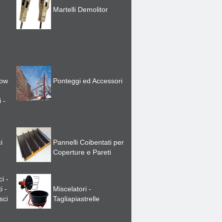
Martelli Demolitor
i
low
Ponteggi ed Accessori
 -
i
Pannelli Coibentati per
Coperture e Pareti
ci -
i -
Miscelatori -
sci
Tagliapiastrelle