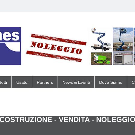
otti
Usato
Partners
News & Eventi
Dove Siamo
C
COSTRUZIONE - VENDITA - NOLEGGI