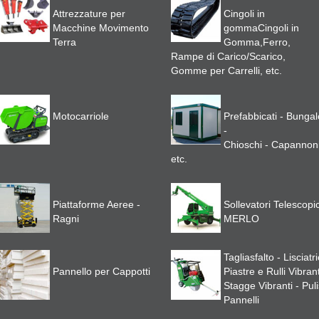
Attrezzature per
Cingoli in
Macchine Movimento
gomma
Cingoli in
Terra
Gomma,Ferro,
Rampe di Carico/Scarico,
Gomme per Carrelli, etc.
Motocarriole
Prefabbicati - Bunga
-
Chioschi - Capannoni
etc.
Piattaforme Aeree -
Sollevatori Telescopic
Ragni
MERLO
Tagliasfalto - Lisciatri
Pannello per Cappotti
Piastre e Rulli Vibrant
Stagge Vibranti - Puli
Pannelli